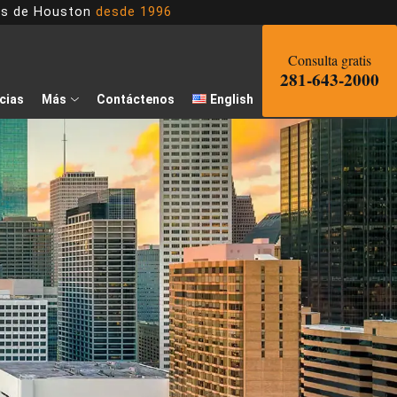
dos de Houston
desde 1996
Consulta gratis
281-643-2000
cias
Más
Contáctenos
English