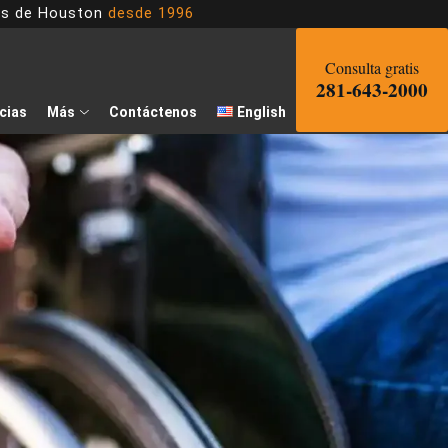
dos de Houston
desde 1996
Consulta gratis
281-643-2000
cias
Más
Contáctenos
English