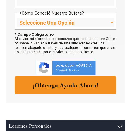
¿Cómo Conoció Nuestro Bufete?
* Campo Obligatorio
Al enviar este formulario, reconozco que contactar a Law Office
of Shane R. Kadlec a través de este sitio web no crea una
relación abogado-cliente, y que cualquier información que envíe
no está protegida por el privilegio abogado-cliente.
protegido por reCAPTCHA
Privacidad
Términos
-
Lesiones Personales