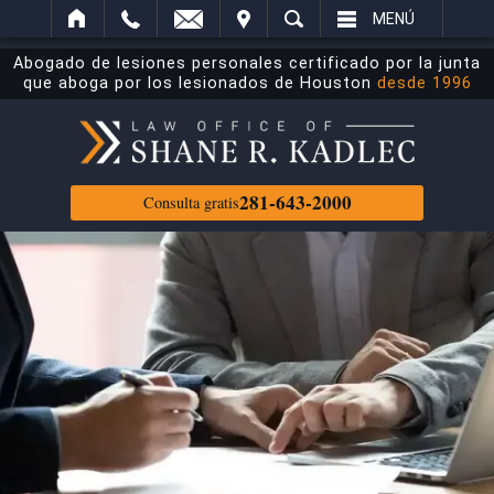
ECTRÓNICO
ITAR
BUSCAR
MENÚ
Abogado de lesiones personales certificado por la junta
que aboga por los lesionados de Houston
desde 1996
281-643-2000
Consulta gratis