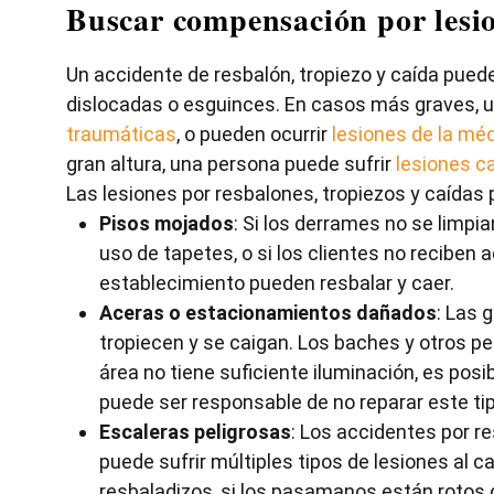
Buscar compensación por lesio
Un accidente de resbalón, tropiezo y caída puede
dislocadas o esguinces. En casos más graves, un
traumáticas
, o pueden ocurrir
lesiones de la méd
gran altura, una persona puede sufrir
lesiones c
Las lesiones por resbalones, tropiezos y caídas 
Pisos mojados
: Si los derrames no se limpi
uso de tapetes, o si los clientes no reciben
establecimiento pueden resbalar y caer.
Aceras o estacionamientos dañados
: Las 
tropiecen y se caigan. Los baches y otros p
área no tiene suficiente iluminación, es posi
puede ser responsable de no reparar este ti
Escaleras peligrosas
: Los accidentes por r
puede sufrir múltiples tipos de lesiones al 
resbaladizos, si los pasamanos están rotos o