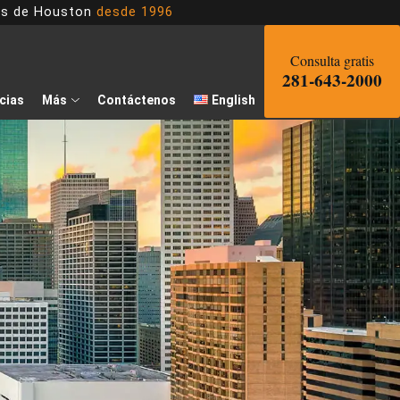
dos de Houston
desde 1996
Consulta gratis
281-643-2000
cias
Más
Contáctenos
English