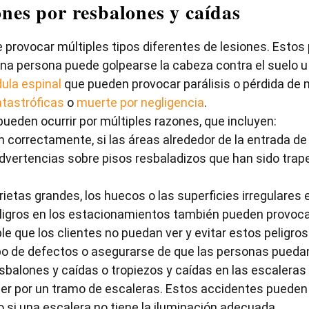
nes por resbalones y caídas
 provocar múltiples tipos diferentes de lesiones. Estos 
a persona puede golpearse la cabeza contra el suelo u 
ula espinal
que pueden provocar parálisis o pérdida de 
atastróficas
o
muerte por negligencia
.
pueden ocurrir por múltiples razones, que incluyen:
an correctamente, si las áreas alrededor de la entrada d
 advertencias sobre pisos resbaladizos que han sido tra
grietas grandes, los huecos o las superficies irregulare
eligros en los estacionamientos también pueden provocar
ble que los clientes no puedan ver y evitar estos peligr
po de defectos o asegurarse de que las personas puedan
esbalones y caídas o tropiezos y caídas en las escalera
caer por un tramo de escaleras. Estos accidentes pueden
 si una escalera no tiene la iluminación adecuada.