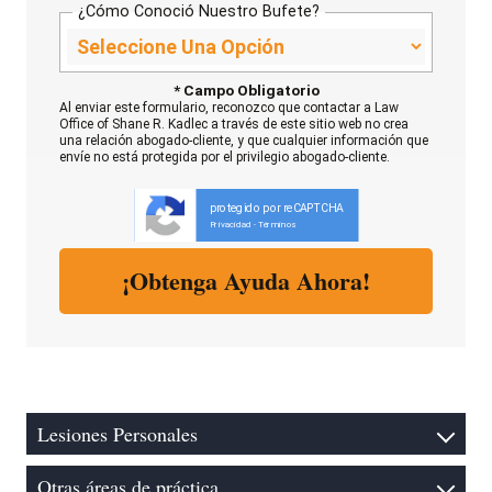
¿Cómo Conoció Nuestro Bufete?
* Campo Obligatorio
Al enviar este formulario, reconozco que contactar a Law
Office of Shane R. Kadlec a través de este sitio web no crea
una relación abogado-cliente, y que cualquier información que
envíe no está protegida por el privilegio abogado-cliente.
protegido por reCAPTCHA
Privacidad
Términos
-
Lesiones Personales
Otras áreas de práctica