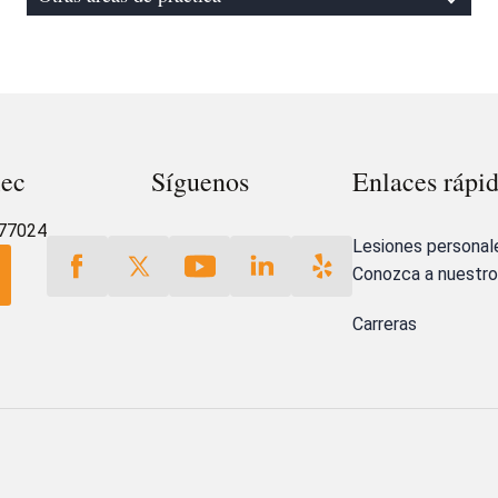
lec
Síguenos
Enlaces rápi
 77024
Lesiones personal
Conozca a nuestr
Carreras