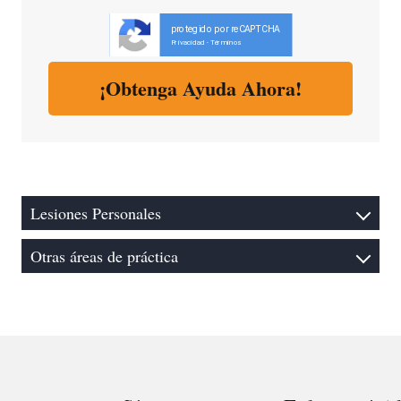
protegido por reCAPTCHA
Privacidad
Términos
-
Lesiones Personales
Otras áreas de práctica