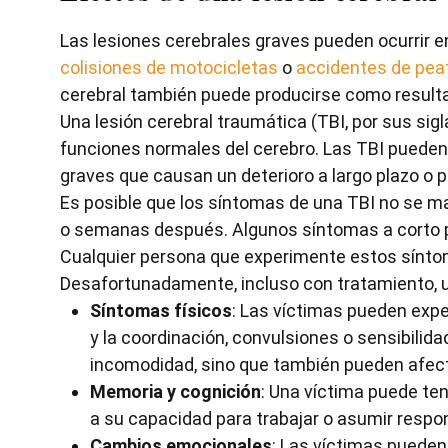
Las lesiones cerebrales graves pueden ocurrir e
colisiones de motocicletas
o
accidentes de pea
cerebral también puede producirse como result
Una lesión cerebral traumática (TBI, por sus sig
funciones normales del cerebro. Las TBI puede
graves que causan un deterioro a largo plazo o 
Es posible que los síntomas de una TBI no se m
o semanas después. Algunos síntomas a corto p
Cualquier persona que experimente estos sínto
Desafortunadamente, incluso con tratamiento, u
Síntomas físicos
: Las víctimas pueden exper
y la coordinación, convulsiones o sensibilida
incomodidad, sino que también pueden afectar
Memoria y cognición
: Una víctima puede te
a su capacidad para trabajar o asumir respon
Cambios emocionales
: Las víctimas pueden