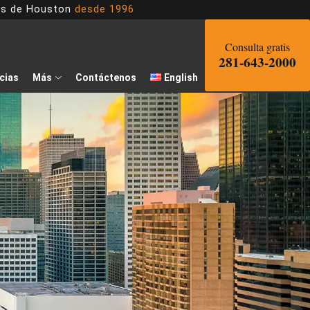
dos de Houston
desde 1996
Consulta gratis
281-643-2000
cias
Más
Contáctenos
English