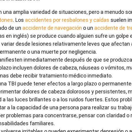
n una amplia variedad de situaciones, pero a menudo so
tones
. Los
accidentes por resbalones y caídas
suelen im
ado de un
accidente de navegación
o un
accidente de tr
las en inglés) se produce cuando alguien sufre un golpe 
n variar desde lesiones relativamente leves que afecta
permanente o una muerte por negligencia.
anifiesten inmediatamente después de que se produzca 
lazo incluyen dolores de cabeza, náuseas o vómitos, ma
mas debe recibir tratamiento médico inmediato.
na TBI puede tener efectos a largo plazo o permanentes
imentar dolores de cabeza dolorosos y persistentes, mare
d a las luces brillantes o a los ruidos fuertes. Estos p
 a la capacidad de una persona para realizar su trabajo
ner problemas para concentrarse, pensar con claridad o r
sabilidades familiares.
 volverse irritables o pueden experimentar depresión o 