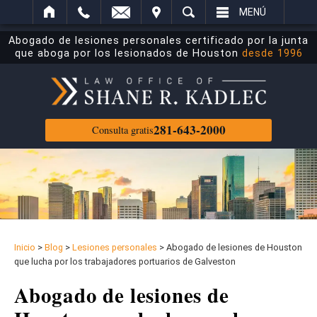
ECTRÓNICO
ITAR
BUSCAR
MENÚ
Abogado de lesiones personales certificado por la junta
que aboga por los lesionados de Houston
desde 1996
281-643-2000
Consulta gratis
Inicio
>
Blog
>
Lesiones personales
>
Abogado de lesiones de Houston
que lucha por los trabajadores portuarios de Galveston
Abogado de lesiones de