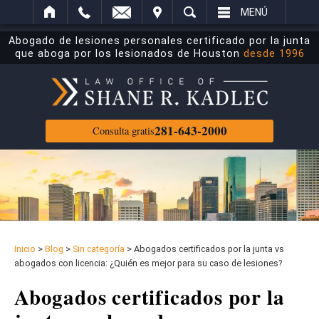
ECTRÓNICO
ITAR
BUSCAR
MENÚ
Abogado de lesiones personales certificado por la junta
que aboga por los lesionados de Houston
desde 1996
281-643-2000
Consulta gratis
Inicio
>
Blog
>
Sin categoría
>
Abogados certificados por la junta vs
abogados con licencia: ¿Quién es mejor para su caso de lesiones?
Abogados certificados por la