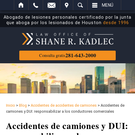
ECTRÓNICO
ITAR
BUSCAR
MENÚ
Abogado de lesiones personales certificado por la junta
que aboga por los lesionados de Houston
desde 1996
281-643-2000
Consulta gratis
Inicio
>
Blog
>
Accidentes de accidentes de camiones
>
Accidentes de
camiones y DUI: responsabilizar a los conductores comerciales
Accidentes de camiones y DUI: