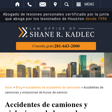
ECTRÓNICO
ITAR
BUSCAR
MENÚ
Abogado de lesiones personales certificado por la junta
que aboga por los lesionados de Houston
desde 1996
281-643-2000
Consulta gratis
Inicio
>
Blog
>
Accidentes de accidentes de camiones
>
Accidentes de
camiones y violaciones de horas de servicio
Accidentes de camiones y