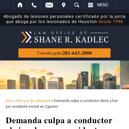
ECTRÓNICO
ITAR
BUSCAR
MENÚ
Abogado de lesiones personales certificado por la junta
que aboga por los lesionados de Houston
desde 1996
281-643-2000
Consulta gratis
Inicio
>
Blog
>
Sin categoría
>
Demanda culpa a conductor ebrio y bar
por accidente mortal en Cypress
Demanda culpa a conductor