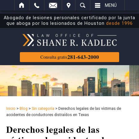
ECTRÓNICO
ITAR
BUSCAR
MENÚ
Abogado de lesiones personales certificado por la junta
que aboga por los lesionados de Houston
desde 1996
281-643-2000
Consulta gratis
Inicio
>
Blog
>
Sin categoría
>
Derechos legales de las víctimas de
accidentes de conductores distraídos en Texas
Derechos legales de las