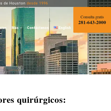
dos de Houston
desde 1996
Consulta gratis
281-643-2000
cias
Más
Contáctenos
English
ores quirúrgicos: