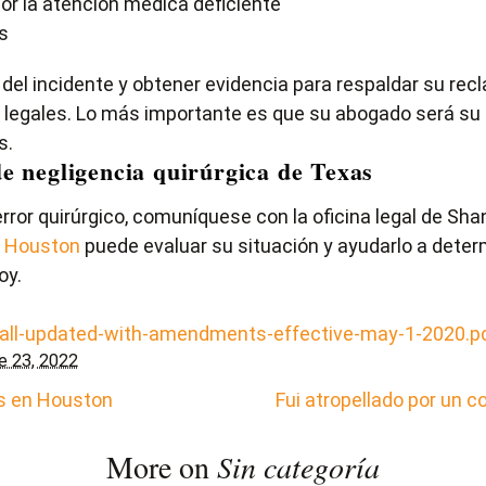
or la atención médica deficiente
es
el incidente y obtener evidencia para respaldar su recl
 legales. Lo más importante es que su abogado será su d
s.
e negligencia quirúrgica de Texas
error quirúrgico, comuníquese con la oficina legal de Sh
e Houston
puede evaluar su situación y ayudarlo a deter
oy.
-all-updated-with-amendments-effective-may-1-2020.p
e 23, 2022
s en Houston
Fui atropellado por un 
More on
Sin categoría