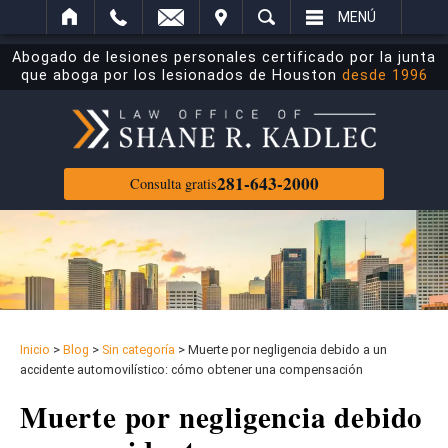
ECTRÓNICO
ITAR
BUSCAR
MENÚ
Abogado de lesiones personales certificado por la junta
que aboga por los lesionados de Houston
desde 1996
281-643-2000
Consulta gratis
Inicio
>
Blog
>
Sin categoría
>
Muerte por negligencia debido a un
accidente automovilístico: cómo obtener una compensación
Muerte por negligencia debido