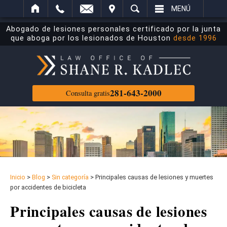
ECTRÓNICO
ITAR
BUSCAR
MENÚ
Abogado de lesiones personales certificado por la junta
que aboga por los lesionados de Houston
desde 1996
281-643-2000
Consulta gratis
Inicio
>
Blog
>
Sin categoría
>
Principales causas de lesiones y muertes
por accidentes de bicicleta
Principales causas de lesiones