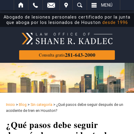
ECTRÓNICO
ITAR
BUSCAR
MENÚ
Abogado de lesiones personales certificado por la junta
que aboga por los lesionados de Houston
desde 1996
281-643-2000
Consulta gratis
Inicio
>
Blog
>
Sin categoría
>
¿Qué pasos debe seguir después de un
accidente de tren en Houston?
¿Qué pasos debe seguir