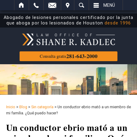
ECTRÓNICO
ITAR
BUSCAR
MENÚ
Abogado de lesiones personales certificado por la junta
que aboga por los lesionados de Houston
desde 1996
281-643-2000
Consulta gratis
Inicio
>
Blog
>
Sin categoría
>
Un conductor ebrio mató a un miembro de
mi familia. ¿Qué puedo hacer?
Un conductor ebrio mató a un